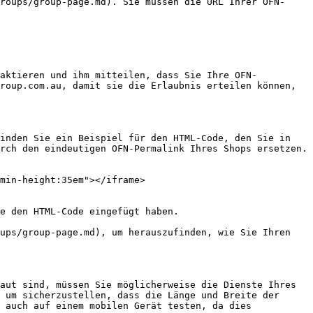
roups/group-page.md). Sie müssen die URL Ihrer OFN-
taktieren und ihm mitteilen, dass Sie Ihre OFN-
roup.com.au, damit sie die Erlaubnis erteilen können, 
inden Sie ein Beispiel für den HTML-Code, den Sie in 
rch den eindeutigen OFN-Permalink Ihres Shops ersetzen.

min-height:35em"></iframe>

e den HTML-Code eingefügt haben.

ups/group-page.md), um herauszufinden, wie Sie Ihren 
aut sind, müssen Sie möglicherweise die Dienste Ihres 
 um sicherzustellen, dass die Länge und Breite der 
 auch auf einem mobilen Gerät testen, da dies 