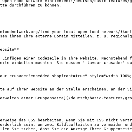
 Open Food Network einrichten](/deutsch/basic-features/g
tte durchführen zu können.

nfoodnetwork.org/find-your-local-open-food-network/)kon
sen ihnen Ihre externe Domain mitteilen, z. B. regionalg
ebsite**

 Einfügen einer Codezeile in Ihre Website. Nachstehend f
eite einbetten möchten. Sie müssen "flavour-crusader" du
our-crusader?embedded_shopfront=true" style="width:100%;
te auf Ihrer Website an der Stelle erscheinen, an der Si
erwalten einer Gruppenseite](/deutsch/basic-features/gro
erweise das CSS bearbeiten. Wenn Sie mit CSS nicht vertr
orderlich sein, um zwei Bildlaufleisten zu vermeiden und
llen Sie sicher, dass Sie die Anzeige Ihrer Gruppenseite