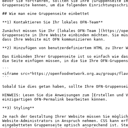
Bevor Sie fortfahren, sollten Sie Ihre [Gruppenseite im
Gruppenseite kennen, um die folgenden Einrichtungsschri
## Wie man eine Gruppenseite einbettet

**1) Kontaktieren Sie Ihr lokales OFN-Team**

Zunächst müssen Sie Ihr [lokales OFN-Team ](https://ope
Gruppenseite in Ihre Website einbinden möchten. Sie müs
dass Ihre Website mit OFN kommunizieren kann.

**2) Hinzufügen von benutzerdefiniertem HTML zu Ihrer W
Das Einbinden Ihrer Gruppenseite ist so einfach wie das
die Seite einfügen müssen, in die Sie Ihre OFN-Gruppens
```

<iframe src="https://openfoodnetwork.org.au/groups/flav
```

Sobald Sie dies getan haben, sollte Ihre OFN-Gruppensei
HINWEIS: Lesen Sie die Anweisungen zum [Erstellen und V
einzigartigen OFN-Permalink bearbeiten können.

**3) Styling**

Je nach der Gestaltung Ihrer Website müssen Sie möglich
Website-Administrators in Anspruch nehmen. CSS kann erf
eingebetteten Gruppenseite optisch ansprechend ist. Ste