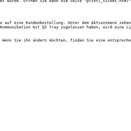
et wurde. Öffnen Sie dann die Seite "print\_ticket.html"
e auf eine Kundenbestellung. Unter dem Aktionsmenü sehen
Kommunikation mit QZ Tray zugelassen haben, wird eine Li
 Wenn Sie ihn ändern möchten, finden Sie eine entspreche