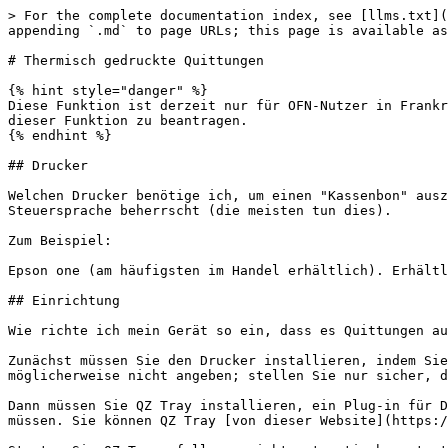
> For the complete documentation index, see [llms.txt](
appending `.md` to page URLs; this page is available as
# Thermisch gedruckte Quittungen

{% hint style="danger" %}

Diese Funktion ist derzeit nur für OFN-Nutzer in Frankr
dieser Funktion zu beantragen.

{% endhint %}

## Drucker

Welchen Drucker benötige ich, um einen "Kassenbon" ausz
Steuersprache beherrscht (die meisten tun dies).

Zum Beispiel:

Epson one (am häufigsten im Handel erhältlich). Erhältl
## Einrichtung

Wie richte ich mein Gerät so ein, dass es Quittungen au
Zunächst müssen Sie den Drucker installieren, indem Sie
möglicherweise nicht angeben; stellen Sie nur sicher, d
Dann müssen Sie QZ Tray installieren, ein Plug-in für D
müssen. Sie können QZ Tray [von dieser Website](https:/