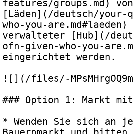
features/groups.md) von
[Läden](/deutsch/your-q
who-you-are.md#laeden) 
verwalteter [Hub](/deut
ofn-given-who-you-are.m
eingerichtet werden.

![](/files/-MPsMHrgOQ9m
### Option 1: Markt mit
* Wenden Sie sich an je
Bauernmarkt und bitten 