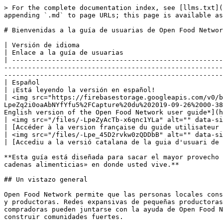
> For the complete documentation index, see [llms.txt](
appending `.md` to page URLs; this page is available as
# Bienvenidas a la guía de usuarias de Open Food Networ
| Versión de idioma                                                                                                                                                                                                                                                                            
| Enlace a la guía de usuarias                         
| -----------------------------------------------------
-------------------------------------------------------
-------------------------------------------------------
| Español                                                                                                                                                                                                                                                                                      
| ¡Está leyendo la versión en español!                 
| <img src="https://firebasestorage.googleapis.com/v0/b
LpeZq2i0oaAbNYfYfu5%2FCapture%20du%202019-09-26%2000-38
English version of the Open Food Network user guide*](h
| <img src="/files/-LpeZyAcTb-x6qnc1YLa" alt="" data-size="line">                                                                                                                                                                                 
| [Accéder à la version française du guide utilisateur 
| <img src="/files/-Lpe_45D2rvkw0zQDDbB" alt="" data-size="line">                                                                                                                                                                                 
| [Accediu a la versió catalana de la guia d'usuari de 
**Esta guía está diseñada para sacar el mayor provecho 
cadenas alimenticias» en donde usted vive.**

## Un vistazo general

Open Food Network permite que las personas locales cons
y productoras. Redes expansivas de pequeñas productoras
compradoras pueden juntarse con la ayuda de Open Food N
construir comunidades fuertes.
