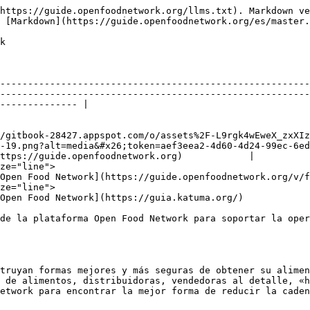
https://guide.openfoodnetwork.org/llms.txt). Markdown ve
 [Markdown](https://guide.openfoodnetwork.org/es/master.
k

                                                        
--------------------------------------------------------
--------------------------------------------------------
-------------- |

                                                        
/gitbook-28427.appspot.com/o/assets%2F-L9rgk4wEweX_zxXIz
-19.png?alt=media&#x26;token=aef3eea2-4d60-4d24-99ec-6ed
ttps://guide.openfoodnetwork.org)            |

                                             
Open Food Network](https://guide.openfoodnetwork.org/v/f
                                             
Open Food Network](https://guia.katuma.org/)            
de la plataforma Open Food Network para soportar la oper
truyan formas mejores y más seguras de obtener su alimen
 de alimentos, distribuidoras, vendedoras al detalle, «h
etwork para encontrar la mejor forma de reducir la caden