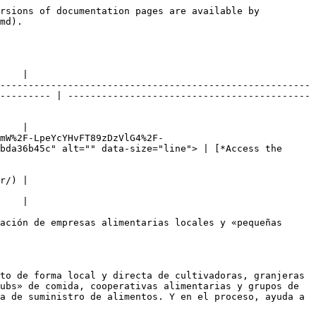
rsions of documentation pages are available by 
md).

    |

-------------------------------------------------------
--------- | -------------------------------------------
    |

mW%2F-LpeYcYHvFT89zDzVlG4%2F-
bda36b45c" alt="" data-size="line"> | [*Access the 
r/) |

    |

ación de empresas alimentarias locales y «pequeñas 
to de forma local y directa de cultivadoras, granjeras 
ubs» de comida, cooperativas alimentarias y grupos de 
a de suministro de alimentos. Y en el proceso, ayuda a 