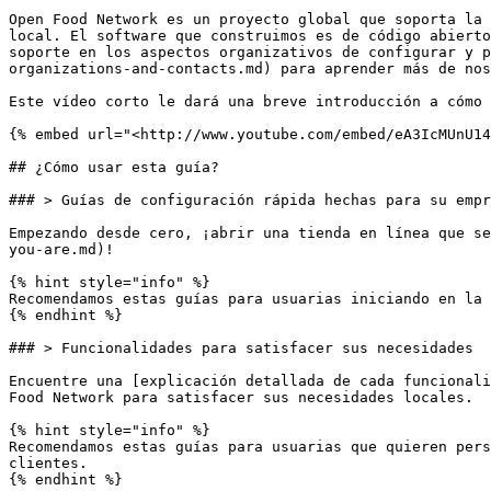
Open Food Network es un proyecto global que soporta la 
local. El software que construimos es de código abierto
soporte en los aspectos organizativos de configurar y p
organizations-and-contacts.md) para aprender más de nos
Este vídeo corto le dará una breve introducción a cómo 
{% embed url="<http://www.youtube.com/embed/eA3IcMUnU14
## ¿Cómo usar esta guía?

### > Guías de configuración rápida hechas para su empr
Empezando desde cero, ¡abrir una tienda en línea que se
you-are.md)!

{% hint style="info" %}

Recomendamos estas guías para usuarias iniciando en la 
{% endhint %}

### > Funcionalidades para satisfacer sus necesidades

Encuentre una [explicación detallada de cada funcionali
Food Network para satisfacer sus necesidades locales.

{% hint style="info" %}

Recomendamos estas guías para usuarias que quieren pers
clientes.

{% endhint %}
