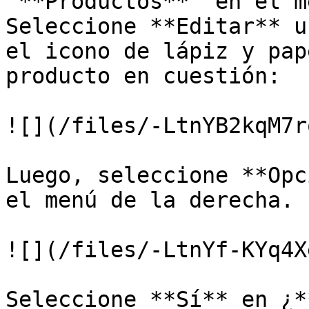
'**Productos**' en el m
Seleccione **Editar** u
el icono de lápiz y pap
producto en cuestión:

![](/files/-LtnYB2kqM7r
Luego, seleccione **Opc
el menú de la derecha.

![](/files/-LtnYf-KYq4X
Seleccione **Sí** en ¿*