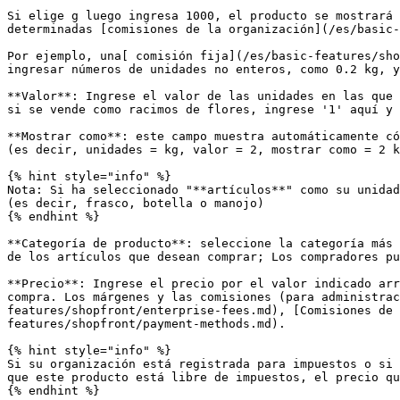
Si elige g luego ingresa 1000, el producto se mostrará 
determinadas [comisiones de la organización](/es/basic-
Por ejemplo, una[ comisión fija](/es/basic-features/sho
ingresar números de unidades no enteros, como 0.2 kg, y
**Valor**: Ingrese el valor de las unidades en las que 
si se vende como racimos de flores, ingrese '1' aquí y 
**Mostrar como**: este campo muestra automáticamente có
(es decir, unidades = kg, valor = 2, mostrar como = 2 k
{% hint style="info" %}

Nota: Si ha seleccionado "**artículos**" como su unidad
(es decir, frasco, botella o manojo)

{% endhint %}

**Categoría de producto**: seleccione la categoría más 
de los artículos que desean comprar; Los compradores pu
**Precio**: Ingrese el precio por el valor indicado arr
compra. Los márgenes y las comisiones (para administrac
features/shopfront/enterprise-fees.md), [Comisiones de 
features/shopfront/payment-methods.md).

{% hint style="info" %}

Si su organización está registrada para impuestos o si 
que este producto está libre de impuestos, el precio qu
{% endhint %}
