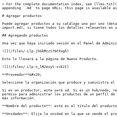
> For the complete documentation index, see [llms.txt](
appending `.md` to page URLs; this page is available as
# Agregar productos

Puede agregar productos a su catálogo uno por uno (deta
import.md), si tiene todos los detalles relevantes en u
## Agregando productos

Una vez que haya iniciado sesión en el Panel de Adminis
![](/files/-Llp-jhGkMzzS76FXugh)

Esto lo llevará a la página de Nuevo Producto.

![](/files/-Llp-n_lM2evyt-ssk2I)

**Proveedor**&#x20;

Seleccione la organización que produce y suministra el 
Si es un productor, este será ud. Si es un hub/nodo, re
permiso para administrar los productos de un perfil de 
más información.

**Nombre del producto**: este es el título del producto
**Unidades**: Elija la unidad en la que se vende el pro