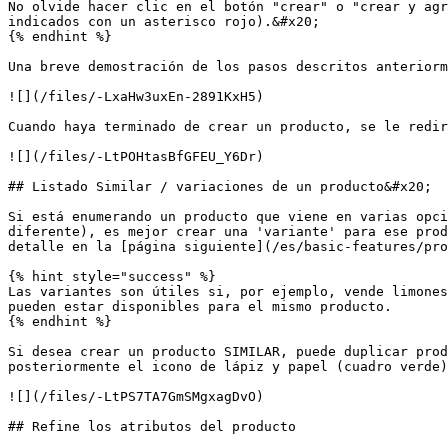
No olvide hacer clic en el botón "crear" o "crear y agr
indicados con un asterisco rojo).&#x20;

{% endhint %}

Una breve demostración de los pasos descritos anteriorm
![](/files/-LxaHw3uxEn-2891KxH5)

Cuando haya terminado de crear un producto, se le redir
![](/files/-LtPOHtasBfGFEU_Y6Dr)

## Listado Similar / variaciones de un producto&#x20;

Si está enumerando un producto que viene en varias opci
diferente), es mejor crear una 'variante' para ese prod
detalle en la [página siguiente](/es/basic-features/pro
{% hint style="success" %}

Las variantes son útiles si, por ejemplo, vende limones
pueden estar disponibles para el mismo producto.

{% endhint %}

Si desea crear un producto SIMILAR, puede duplicar prod
posteriormente el icono de lápiz y papel (cuadro verde)
![](/files/-LtPS7TA7GmSMgxagDvO)

## Refine los atributos del producto
