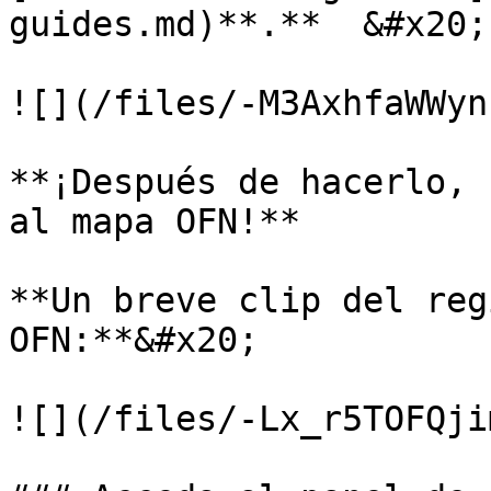
guides.md)**.**  &#x20;

![](/files/-M3AxhfaWWyn
**¡Después de hacerlo, 
al mapa OFN!**

**Un breve clip del reg
OFN:**&#x20;

![](/files/-Lx_r5TOFQji