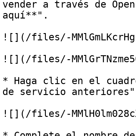
vender a través de Open
aquí**".

![](/files/-MMlGmLKcrHg
![](/files/-MMlGrTNzme5
* Haga clic en el cuadr
de servicio anteriores"
![](/files/-MMlH0lm028c
* Complete el nombre de