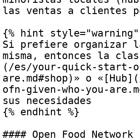
las ventas a clientes p
{% hint style="warning" 
Si prefiere organizar l
misma, entonces la clas
(/es/your-quick-start-o
are.md#shop)» o «[Hub](
ofn-given-who-you-are.m
sus necesidades

{% endhint %}

#### Open Food Network 