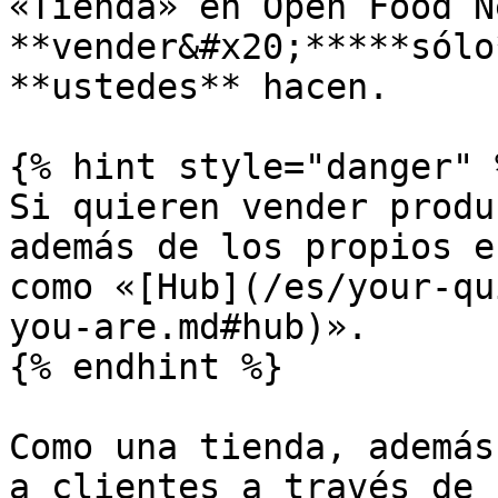
«Tienda» en Open Food N
**vender&#x20;*****sólo
**ustedes** hacen.

{% hint style="danger" %
Si quieren vender produ
además de los propios e
como «[Hub](/es/your-qu
you-are.md#hub)».

{% endhint %}

Como una tienda, además
a clientes a través de 