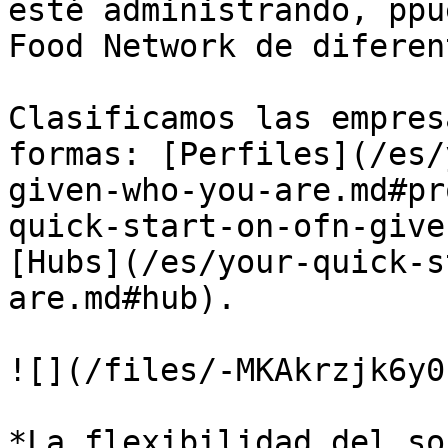
esté administrando, ppu
Food Network de diferen
Clasificamos las empres
formas: [Perfiles](/es/
given-who-you-are.md#pr
quick-start-on-ofn-give
[Hubs](/es/your-quick-s
are.md#hub).

![](/files/-MKAkrzjk6y0
*La flexibilidad del so