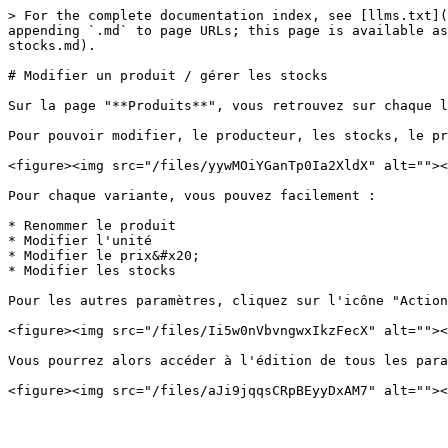
> For the complete documentation index, see [llms.txt](
appending `.md` to page URLs; this page is available as
stocks.md).

# Modifier un produit / gérer les stocks

Sur la page "**Produits**", vous retrouvez sur chaque l
Pour pouvoir modifier, le producteur, les stocks, le pr
<figure><img src="/files/yywMOiYGanTp0Ia2XldX" alt=""><
Pour chaque variante, vous pouvez facilement :

* Renommer le produit

* Modifier l'unité

* Modifier le prix&#x20;

* Modifier les stocks

Pour les autres paramètres, cliquez sur l'icône "Action
<figure><img src="/files/Ii5w0nVbvngwxIkzFecX" alt=""><
Vous pourrez alors accéder à l'édition de tous les para