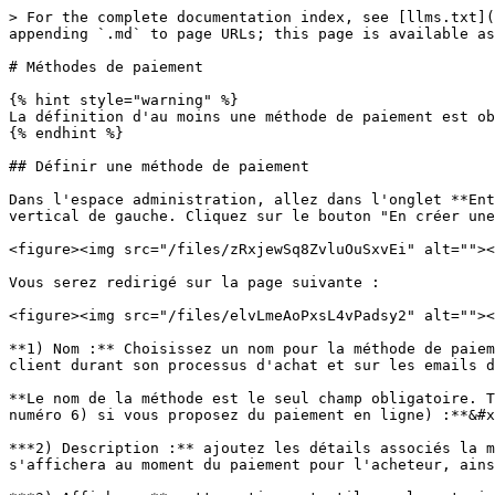
> For the complete documentation index, see [llms.txt](https://guide.openfoodnetwork.org/llms.txt). Markdown versions of documentation pages are available by appending `.md` to page URLs; this page is available as [Markdown](https://guide.openfoodnetwork.org/fr/basic-features/shopfront/payment-methods.md).

# Méthodes de paiement

{% hint style="warning" %}
La définition d'au moins une méthode de paiement est obligatoire avant l'ouverture d'une boutique !
{% endhint %}

## Définir une méthode de paiement

Dans l'espace administration, allez dans l'onglet **Entreprises** puis cliquez sur "**Paramètres",** puis  sur l'onglet "**Méthodes de paiement"** dans le menu vertical de gauche. Cliquez sur le bouton "En créer une maintenant".

<figure><img src="/files/zRxjewSq8ZvluOuSxvEi" alt=""><figcaption></figcaption></figure>

Vous serez redirigé sur la page suivante :

<figure><img src="/files/elvLmeAoPxsL4vPadsy2" alt=""><figcaption></figcaption></figure>

**1) Nom :** Choisissez un nom pour la méthode de paiement (par exemple : "chèques ou espèces", ou  "Paiement en ligne par carte bancaire"). Ce nom sera affiché au client durant son processus d'achat et sur les emails de confirmation de commande.&#x20;

**Le nom de la méthode est le seul champ obligatoire. Toutes les autres options peuvent être laissées par défaut (pensez tout de même à changer le Fournisseur (point numéro 6) si vous proposez du paiement en ligne) :**&#x20;

***2) Description :** ajoutez les détails associés la méthode de paiement. Par exemple, pour un virement, vous pouvez indiquez les détails du RIB. Cette description s'affichera au moment du paiement pour l'acheteur, ainsi que dans les emails de confirmation qui lui seront envoyés.*

***3) Afficher :** cette option est utile seulement si vous souhaitez masquer cette méthode de paiement à l'utilisateur·ice, mais la garder active pour les achats en back-office*

***4) Actif :** vous permet de désactiver la méthode de paiement sans la supprimer*

***5) Tags :** Utilisez les tags si vous souhaitez restreindre certaines méthodes de paiements à certains types d'acheteurs (voir le détail de la fonctionnalité* [*ici*](https://guide.openfoodnetwork.org/v/fr/basic-features/shopfront/customer-management-and-conditional-displays-prices/customers#tags-association-dun-acheteur-a-une-categorie-donnee)*).*

***6)*** ***Fournisseurs** : Sélectionnez celui qui concerne la méthode que vous êtes en train de créer. Vous pouvez accepter les paiements de 5 "fournisseurs" de systèmes de paiement :*

* *Espèces / chèques / virements / autres (il s'agit de liquide ou chèque ou virement bancaires ou tout autre option ne nécessitant pas de passer par un portail de paiement en ligne et n'impliquant pas de validation automatique)*
* *PayPal Express*
* *Stripe*

***7) Calculateur :** à utiliser si vous souhaitez ajouter des frais de paiement qui vont s'appliquer sur la commande. Ces frais sont à zéro par défaut. Voir plus de détail sur les* [*options du calculateur*](https://guide.openfoodnetwork.org/v/fr/basic-features/shopfront/enterprise-fees#le-calculateur)*.*

**Cliquez sur le bouton "Créer" en bas de page.** Bien joué, vous avez défini votre première méthode de paiement ! 🎉

* Vous pouvez en créer d'autres en cliquant sur le bouton "+ Nouveau"
* Et vous pouvez retrouver toutes les méthodes créées en cliquant sur le bouton "Retour à la liste des méthodes de paiement".

<figure><img src="/files/BTpeGHOTIolRCIvAGQij" alt=""><figcaption></figcaption><