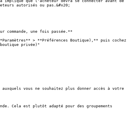
a implique que l'acheteur devra se connecter avant de 
eteurs autorisés ou pas.&#x20;

ur commande, une fois passée.**

*Paramètres** > **Préférences Boutique),** puis cochez 
boutique privée)"

 auxquels vous ne souhaitez plus donner accès à votre 
nde. Cela est plutôt adapté pour des groupements 