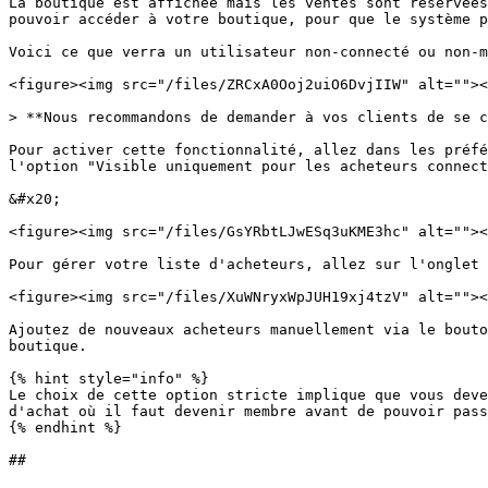
La boutique est affichée mais les ventes sont réservées
pouvoir accéder à votre boutique, pour que le système p
Voici ce que verra un utilisateur non-connecté ou non-m
<figure><img src="/files/ZRCxA0Ooj2uiO6DvjIIW" alt=""><
> **Nous recommandons de demander à vos clients de se c
Pour activer cette fonctionnalité, allez dans les préfé
l'option "Visible uniquement pour les acheteurs connect
&#x20;

<figure><img src="/files/GsYRbtLJwESq3uKME3hc" alt=""><
Pour gérer votre liste d'acheteurs, allez sur l'onglet 
<figure><img src="/files/XuWNryxWpJUH19xj4tzV" alt=""><
Ajoutez de nouveaux acheteurs manuellement via le bouto
boutique.

{% hint style="info" %}

Le choix de cette option stricte implique que vous deve
d'achat où il faut devenir membre avant de pouvoir pass
{% endhint %}
