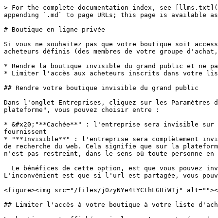
> For the complete documentation index, see [llms.txt](
appending `.md` to page URLs; this page is available as
# Boutique en ligne privée

Si vous ne souhaitez pas que votre boutique soit access
acheteurs définis (des membres de votre groupe d'achat,
* Rendre la boutique invisible du grand public et ne pa
* Limiter l'accès aux acheteurs inscrits dans votre lis
## Rendre votre boutique invisible du grand public

Dans l'onglet Entreprises, cliquez sur les Paramètres d
plateforme", vous pouvez choisir entre :

* &#x20;"**Cachée**" : l'entreprise sera invisible sur 
fournissent

* "**Invisible**" : l'entreprise sera complètement invi
de recherche du web. Cela signifie que sur la plateform
n'est pas restreint, dans le sens où toute personne en 
  Le bénéfices de cette option, est que vous pouvez inviter (par email par exemple), vos clients en leur envoyant le lien URL direct de votre entreprise. 
L'inconvénient est que si l'url est partagée, vous pouv
<figure><img src="/files/j0zyNYe4tYCthLGHiWTj" alt=""><
## Limiter l'accès à votre boutique à votre liste d'ach