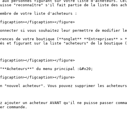
 aux personnes figurant sur votre liste d'acheteurs. Cel
uisse "reconnaître" s'il fait partie de la liste des ach
embre de votre liste d'acheteurs :

figcaption></figcaption></figure>

onnecter si vous souhaitez leur permettre de modifier le
rences de votre boutique (**onglet** **Entreprises** > *
és et figurant sur la liste "acheteurs" de la boutique (
figcaption></figcaption></figure>

"**Acheteurs**" du menu principal :&#x20;

figcaption></figcaption></figure>

n "nouvel acheteur". Vous pouvez supprimer les acheteurs
z ajouter un acheteur AVANT qu'il ne puisse passer comma
er commande.
