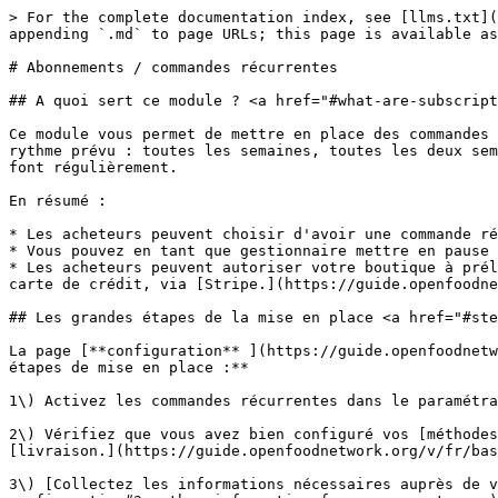
> For the complete documentation index, see [llms.txt](
appending `.md` to page URLs; this page is available as
# Abonnements / commandes récurrentes

## A quoi sert ce module ? <a href="#what-are-subscript
Ce module vous permet de mettre en place des commandes 
rythme prévu : toutes les semaines, toutes les deux sem
font régulièrement.

En résumé :

* Les acheteurs peuvent choisir d'avoir une commande ré
* Vous pouvez en tant que gestionnaire mettre en pause 
* Les acheteurs peuvent autoriser votre boutique à prél
carte de crédit, via [Stripe.](https://guide.openfoodne
## Les grandes étapes de la mise en place <a href="#ste
La page [**configuration** ](https://guide.openfoodnetw
étapes de mise en place :**

1\) Activez les commandes récurrentes dans le paramétra
2\) Vérifiez que vous avez bien configuré vos [méthodes
[livraison.](https://guide.openfoodnetwork.org/v/fr/bas
3\) [Collectez les informations nécessaires auprès de 