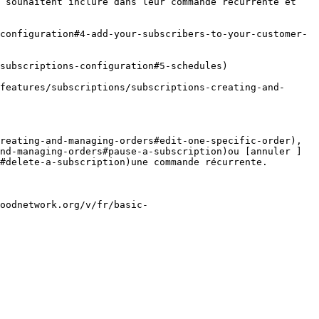
 souhaitent inclure dans leur commande récurrente et 
configuration#4-add-your-subscribers-to-your-customer-
subscriptions-configuration#5-schedules)

features/subscriptions/subscriptions-creating-and-
reating-and-managing-orders#edit-one-specific-order), 
nd-managing-orders#pause-a-subscription)ou [annuler ]
#delete-a-subscription)une commande récurrente.

oodnetwork.org/v/fr/basic-