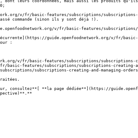
, dont leurs coordonnées, mais aussi les produits qu'ils
0;

ork.org/v/fr/basic-features/subscriptions/subscriptions-
assé commande (sinon ils y sont déjà !).

e.openfoodnetwork.org/v/fr/basic-features/subscriptions/
écurrente](https://guide.openfoodnetwork.org/v/fr/basic-
our :

rk.org/v/fr/basic-features/subscriptions/subscriptions-c
fr/basic-features/subscriptions/subscriptions-creating-a
subscriptions/subscriptions-creating-and-managing-orders
raitées.

ur, consultez**[ **la page dédiée**](https://guide.openf