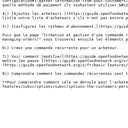
configuration#3-gather-information-from-your-customers)
quelle méthode de paiement ils souhaitent utiliser.&#x2
4\) [Ajoutez les acheteurs ](https://guide.openfoodnetw
list)à votre liste d'acheteurs s'ils n'ont pas encore p
5\) [Configurez les rythmes d'abonnement.](https://guid
Puis que la page "[création et gestion d'une commande r
managing-orders)" vous trouverez ensuite les éléments p
6\) Créez une commande récurrente pour un acheteur.

7\) Voir comment [modifier](https://guide.openfoodnetwo
mettre [en pause ](https://guide.openfoodnetwork.org/v/
(https://guide.openfoodnetwork.org/v/fr/basic-features/
8\) Comprendre comment les commandes récurrentes sont t
**Pour comprendre comment cela se déroule pour l'achete