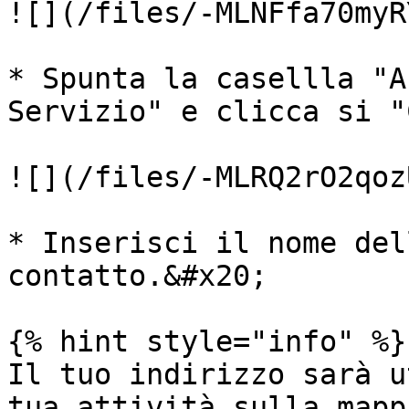
![](/files/-MLNFfa70myR
* Spunta la casellla "A
Servizio" e clicca si "
![](/files/-MLRQ2rO2qoz
* Inserisci il nome del
contatto.&#x20;

{% hint style="info" %}

Il tuo indirizzo sarà u
tua attività sulla mapp