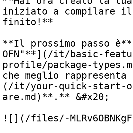
**Hai ora creato la tua
iniziato a compilare il
finito!**

**Il prossimo passo è**
OFN"**](/it/basic-featu
profile/package-types.m
che meglio rappresenta 
(/it/your-quick-start-o
are.md)**.** &#x20;

![](/files/-MLRv6OBNKgF