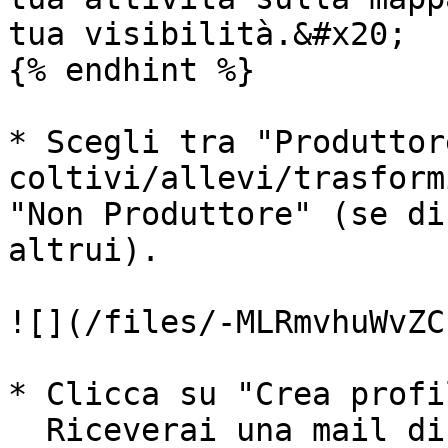
tua visibilità.&#x20;

{% endhint %}

* Scegli tra "Produttor
coltivi/allevi/trasform
"Non Produttore" (se di
altrui).

![](/files/-MLRmvhuWvZC
* Clicca su "Crea profi
  Riceverai una mail di conferma. Puoi fermarti 