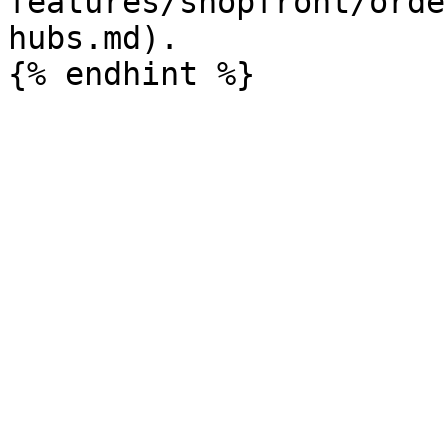
features/shopfront/orde
hubs.md).
