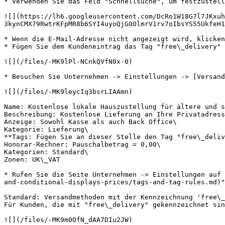
* Verwenden Sie das Feld "Schnellsuche", um festzustell
![](https://lh6.googleusercontent.com/DcRo1W18G7l7JKxuh
3kynCMX79RwtrKFpMR8b6SYI4uyoQjGOOlmrV1rv7oIbsYS55UkfeH1
* Wenn die E-Mail-Adresse nicht angezeigt wird, klicken
* Fügen Sie dem Kundeneintrag das Tag "free\_delivery" 
![](/files/-MK9lPl-NCnkQVfN0x-0)

* Besuchen Sie Unternehmen -> Einstellungen -> [Versand
![](/files/-MK9leycIq3bsrLIAAmn)

Name: Kostenlose lokale Hauszustellung für ältere und s
Beschreibung: Kostenlose Lieferung an Ihre Privatadress
Anzeige: Sowohl Kasse als auch Back Office\

Kategorie: Lieferung\

**Tags: Fügen Sie an dieser Stelle den Tag "free\_deliv
Honorar-Rechner: Pauschalbetrag = 0,00\

Kategorien: Standard\

Zonen: UK\_VAT

* Rufen Sie die Seite Unternehmen -> Einstellungen auf 
and-conditional-displays-prices/tags-and-tag-rules.md)"
Standard: Versandmethoden mit der Kennzeichnung 'free\_
Für Kunden, die mit "free\_delivery" gekennzeichnet sin
![](/files/-MK9m0OfN_dAA7DIu2JW)
