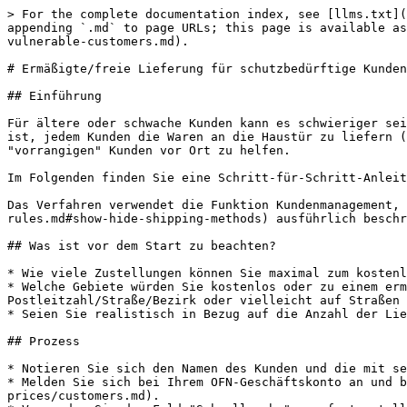
> For the complete documentation index, see [llms.txt](
appending `.md` to page URLs; this page is available as
vulnerable-customers.md).

# Ermäßigte/freie Lieferung für schutzbedürftige Kunden

## Einführung

Für ältere oder schwache Kunden kann es schwieriger sei
ist, jedem Kunden die Waren an die Haustür zu liefern (
"vorrangigen" Kunden vor Ort zu helfen.

Im Folgenden finden Sie eine Schritt-für-Schritt-Anleit
Das Verfahren verwendet die Funktion Kundenmanagement, 
rules.md#show-hide-shipping-methods) ausführlich beschr
## Was ist vor dem Start zu beachten?

* Wie viele Zustellungen können Sie maximal zum kostenl
* Welche Gebiete würden Sie kostenlos oder zu einem erm
Postleitzahl/Straße/Bezirk oder vielleicht auf Straßen 
* Seien Sie realistisch in Bezug auf die Anzahl der Lie
## Prozess

* Notieren Sie sich den Namen des Kunden und die mit se
* Melden Sie sich bei Ihrem OFN-Geschäftskonto an und b
prices/customers.md).
