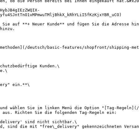
en, ob die Person bereits bei Ihnen eingekauft hat.&#x20
HybJB4gIEzZWQIX-
yfu4SJntTnO1vMPmwuTMljBhkX_kRhYLiI5fKzKjxYBR_uCO)

 Sie auf **+ Neuer Kunde** und fügen Sie die Adresse hin
hinzu.

methoden](/deutsch/basic-features/shopfront/shipping-met
chutzbedürftige Kunden.\

e.\

ery" ein.**\

und wählen Sie im linken Menü die Option "[Tag-Regeln](/
 aus. Richten Sie die folgenden Tag-Regeln ein:

delivery' sind nicht sichtbar.\

d, sind die mit "free\_delivery" gekennzeichneten Versan